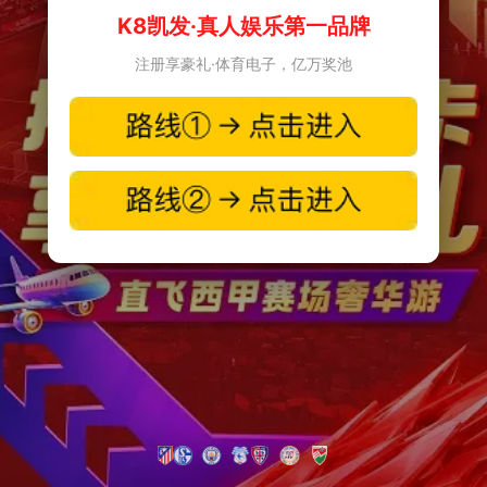
K8凯发·真人娱乐第一品牌
注册享豪礼·体育电子，亿万奖池